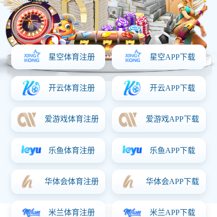
设备信息：操作系统、浏览器、分辨率、唯一标识等
行为记录：包括访问路径、停留时间、偏好设置等
位置信息：在获得授权后采集
三、信息使用目的
收集到的信息将用于：
为您提供定制化内容与互动体验
保障账号和数据安全
进行数据分析与服务优化
在授权基础上提供通知推送服务
四、第三方共享与信息披露
我们承诺不会随意出售用户信息，仅在以下情况下共享：
经您明确授权的合作服务
与第三方技术支持商（如推送、云服务）合作时