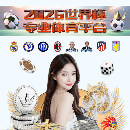
注册入口
隐私政策
一、引言
华体会官方版网站登录入口平台为用户提供便捷、实时的体育赛
事内容，在保障服务体验的同时，我们高度重视个人隐私保护。
二、信息收集范围
我们可能收集以下信息：
注册信息：如手机号、昵称、头像等基础资料