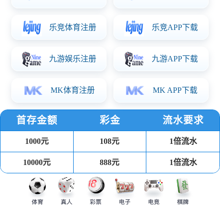
02. 服务升级
随着华体会官方版网站登录入口需求增长，平
台陆续上线直播回放、数据分析、比分预测等
功能，同时支持APP与网页双端操作，带来更
快更稳的观赛体验。
03. 国际拓展
目前华体会官方版网站登录入口已在东南亚、
欧美等区域建立本地化团队，推动技术与服务
全球落地，打造具有国际竞争力的赛事平台品
牌。