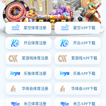
01. 初创定位
华体会官方版网站登录入口起源于对体育精神
与数字技术的热爱，早期平台聚焦于赛事数据
与直播服务，并率先实现多赛程同步与智能提
醒功能，赢得众多球迷的信任。